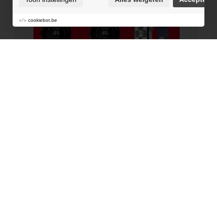
cookiebot.be
Nieuw uitdaging ?💪🏻🔥 Of een kleine duwtje
in de rug nodig? Vanden Borre heeft de juiste
producten om jouw sportprestaties te tracken
en verbeteren!⚡ Kom langs bij Vanden Borre
op Be-MINE Boulevard en ontdek het aanbod
sportgadgets! #gosports #running #garmin
#JBL #shokz #swimming #vandenborre
#beringen #bemineboulevard